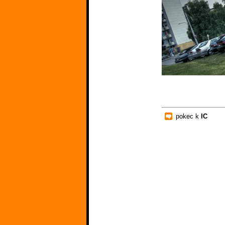
pokec k
IC