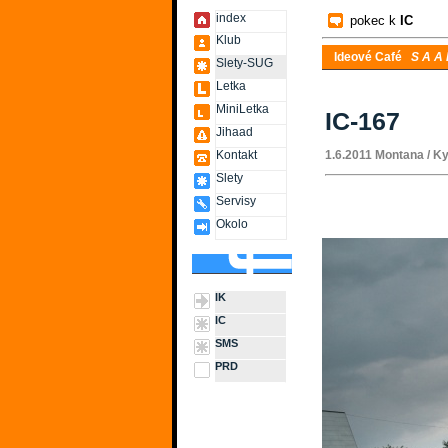
index
pokec k
IC
Klub
Ideové Café
S A A B
Slety-SUG
Letka
MiniLetka
IC-167
Jihaad
Kontakt
1.6.2011 Montana / K
Slety
Servisy
Okolo
IK
IC
SMS
PRD