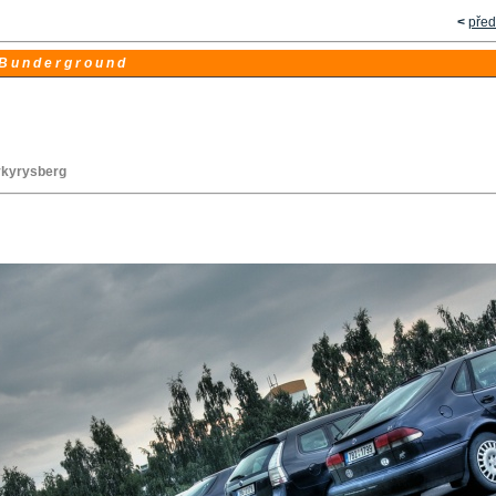
<
před
 u n d e r g r o u n d
ykyrysberg