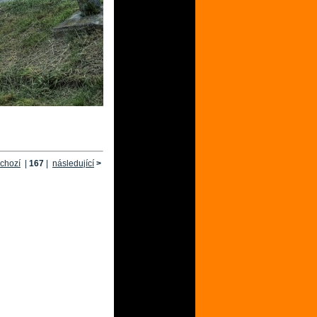
chozí
|
167
|
následující
>