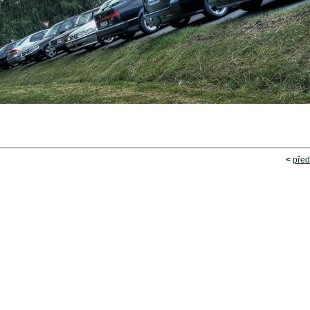
<
před