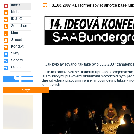
index
| 31.08.2007 +1 |
former soviet airforce base Mil
Klub
IK & IC
Squadron
Mini
Jihaad
Kontakt
Slety
Servisy
Jak bylo avizovano, tak take bylo 31.8.2007 zahajeno 
Okolo
Hrstka odvazlivcu se utaborila uprosted exvojenského 
islamistickymi pravoverci stridanymi motorizovanymi jed
dne odvolana pracovnimi a jinymi povinostmi, takze k no
sletnuvsich.
slety: