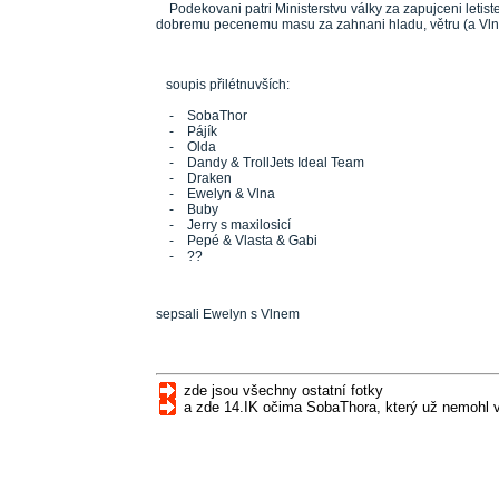
Podekovani patri Ministerstvu války za zapujceni letiste 
dobremu pecenemu masu za zahnani hladu, větru (a Vlne) 
soupis přilétnuvších:
- SobaThor
- Pájík
- Olda
- Dandy & TrollJets Ideal Team
- Draken
- Ewelyn & Vlna
- Buby
- Jerry s maxilosicí
- Pepé & Vlasta & Gabi
- ??
sepsali Ewelyn s Vlnem
zde jsou všechny ostatní fotky
a zde 14.IK očima SobaThora, který už nemohl vy