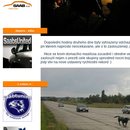
doporu . etba:
Dopoledni hodiny druheho dne byly vyhrazeny odchazejici
pri kterem naprosto neocekavane, ale o to zaslouzeneji, p
Akce se krom domaciho maxilosa zucastnil i stredne vel
zaslouzil nejen o preziti cele skupiny uprostred nocni b
jisty vliv na nove ustaveny rychlostni rekord :)
z sobov n :