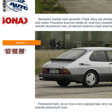
Nevsedni zazitek nam zpusobil i Pajik, ktery dal zlehka 
cely motor. Pusobive kourove efekty se vsak brzy rozptyl
nekolik zkusebnich letu, pri kterych pritomni ickari poprve 
sponzo i:
Potesenim bylo, ze se vice a vice zapojuji taky zeny saab
nekolik pritomnych losic.